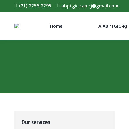
(21) 2256-2295
abptgic.cap.rj@gmail.com
Home
A ABPTGIC-RJ
Our services