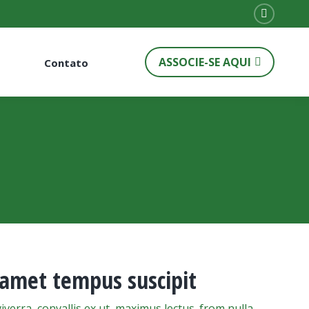
Instagr
page
ASSOCIE-SE AQUI
Contato
opens
in
new
window
 amet tempus suscipit
verra, convallis ex ut, maximus lectus. from nulla