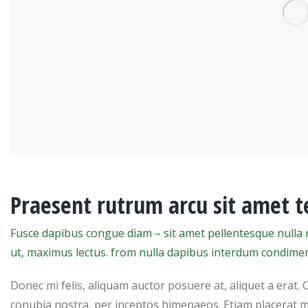
Praesent rutrum arcu sit amet t
Fusce dapibus congue diam – sit amet pellentesque nulla n
ut, maximus lectus. from nulla dapibus interdum condime
Donec mi felis, aliquam auctor posuere at, aliquet a erat. 
conubia nostra, per inceptos himenaeos. Etiam placerat m