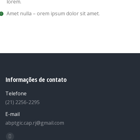
lorem.
Amet nulla – orem ipsum dolor sit amet.
Informações de contato
Telefone
(21) 2256-2295
E-mail
abptgic.cap.rj@gmail.com
Encontre-nos em: