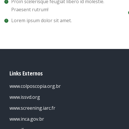
Proin scelerisque feugiat libero id molestie.
Praesent rutrum!
Lorem ipsum dolor sit amet.
Links Externos
www.colposcopia.org.br
www.issvd.org
www.screening.iarc.fr
www.inca.gov.br