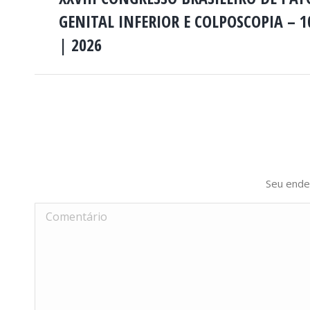
NAVIGATION
GENITAL INFERIOR E COLPOSCOPIA – 1
Previous
project:
| 2026
Seu ende
Comentário