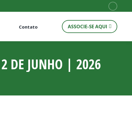
Instagr
page
ASSOCIE-SE AQUI
Contato
opens
in
new
window
2 DE JUNHO | 2026