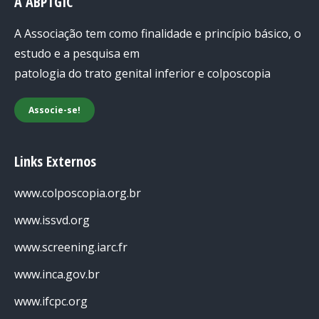
A ABPTGIC
A Associação tem como finalidade e princípio básico, o
estudo e a pesquisa em
patologia do trato genital inferior e colposcopia
Associe-se!
Links Externos
www.colposcopia.org.br
www.issvd.org
www.screening.iarc.fr
www.inca.gov.br
www.ifcpc.org