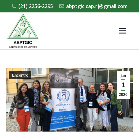
(21) 2256-2295
abptgic.cap.rj@gmail.com
Encontro
jan
1
2020